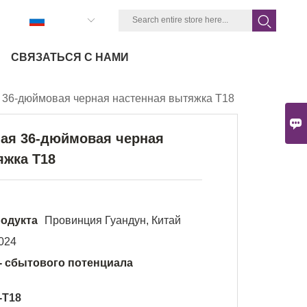
Pусский
СВЯЗАТЬСЯ С НАМИ
 36-дюймовая черная настенная вытяжка T18

ная 36-дюймовая черная
яжка T18
одукта
Провинция Гуандун, Китай
024
- сбытового потенциала
-T18