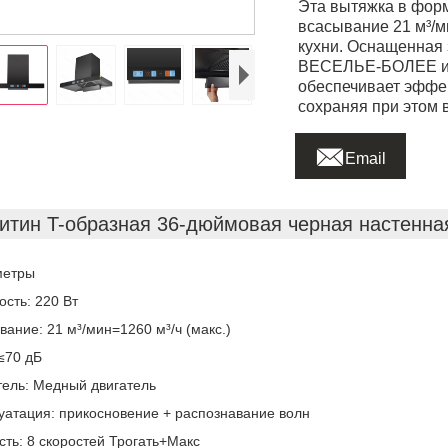
Эта вытяжка в фор
всасывание 21 м³/м
кухни. Оснащенная
ВЕСЕЛЬЕ-БОЛЕЕ и т
обеспечивает эффек
сохраняя при этом 

Email
итин T-образная 36-дюймовая черная настенна
метры
сть: 220 Вт
вание: 21 м³/мин=1260 м³/ч (макс.)
≤70 дБ
тель: Медный двигатель
уатация: прикосновение + распознавание волн
сть: 8 скоростей Трогать+Макс