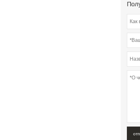
Полу
от