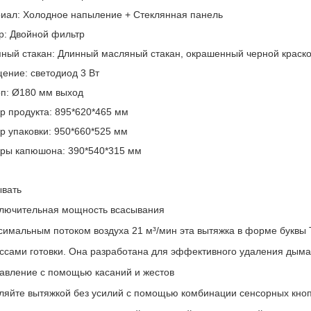
иал: Холодное напыление + Стеклянная панель
р: Двойной фильтр
ный стакан: Длинный масляный стакан, окрашенный черной краск
ение: светодиод 3 Вт
п: Ø180 мм выход
р продукта: 895*620*465 мм
р упаковки: 950*660*525 мм
ры капюшона: 390*540*315 мм
вать
ключительная мощность всасывания
симальным потоком воздуха 21 м³/мин эта вытяжка в форме буквы
ссами готовки. Она разработана для эффективного удаления дыма 
равление с помощью касаний и жестов
ляйте вытяжкой без усилий с помощью комбинации сенсорных кнопо