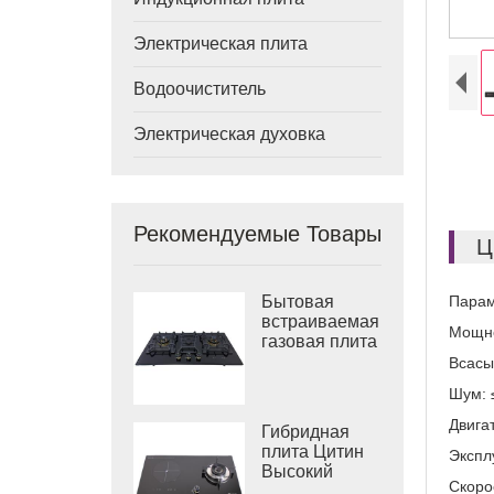
Электрическая плита
Водоочиститель
Электрическая духовка
Рекомендуемые Товары
Ц
Бытовая
Пара
встраиваемая
Мощно
газовая плита
с 3
Всасы
конфорками,
Шум: 
900 мм,
газовая плита
Двига
Гибридная
из
плита Цитин
Экспл
закаленного
Высокий
стекла
Скоро
Власть 2000