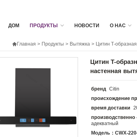
ДОМ
ПРОДУКТЫ
НОВОСТИ
О НАС

Главная
>
Продукты
>
Вытяжка
>
Цитин T-образная
Цитин T-образ
настенная выт
бренд
Citin
происхождение пр
время доставки
2
производственно 
адекватный
Модель：CWX-220