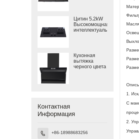
GB903A
Вт
Матер
индукционная
Фильт
плита и 4,5
Цитин 5.2kW
кВт газовая
Масля
Высокомощная
плита
интеллектуальная
Освещ
кухонная
газовая плита
Выхло
GB802B -X6
Разме
Кухонная
Разме
вытяжка
черного цвета
Разме
для плиты
CXW-280-Q5S
Описы
1. Ис
С мак
Контактная
проце
Информация
2. Уп
Управ
+86-18988683256
