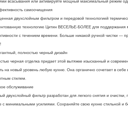
ями всасывания или активируйте мощный максимальный режим одн
фективность самоочищения
енная двухслойным фильтром и передовой технологией термическо
ентованную технологию Цитин ВЕСЕЛЬЕ-БОЛЕЕ для поддержания м
тивности с течением времени. Больше никакой ручной чистки — пр
!
егантный, полностью черный дизайн
стью черная отделка придает этой вытяжке изысканный и современ
ть на новый уровень любую кухню. Она органично сочетает в себе
нтным стилем.
гкое обслуживание
ый двухслойный фильтр разработан для легкого снятия и очистки, г
 с минимальными усилиями. Сохраняйте свою кухню стильной и б