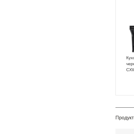
Кух
чер
CX
Продукт