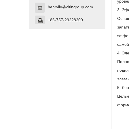
уровн
henryliu@citingroup.com

3. Эф
Оснащ
+86-757-29228209

запат
эффек
самой
4. Эл
Полно
подня
элега
5. Ле
Цельн
форме