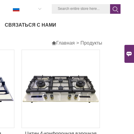
Pусский
СВЯЗАТЬСЯ С НАМИ

Главная
>
Продукты

я
Цитин 4-конфорочная варочная