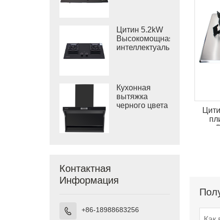
GB903A
Вт
индукционная
плита и 4,5
Цитин 5.2kW
кВт газовая
Высокомощная
плита
интеллектуальная
кухонная
газовая плита
GB802B -X6
Кухонная
вытяжка
черного цвета
Цити
для плиты
пл
CXW-280-Q5S
Л
Контактная
Информация
Полу
+86-18988683256
