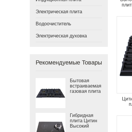
плит
газ
Электрическая плита
Водоочиститель
Электрическая духовка
Рекомендуемые Товары
Бытовая
встраиваемая
газовая плита
с 3
Цити
конфорками,
п
900 мм,
газовая плита
Гибридная
из
плита Цитин
закаленного
Высокий
стекла
Власть 2000