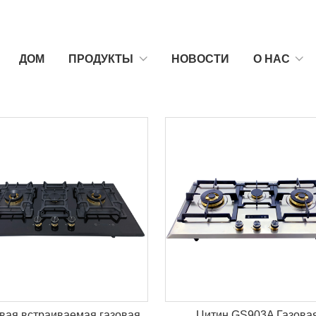
ДОМ
ПРОДУКТЫ
НОВОСТИ
О НАС
вая встраиваемая газовая
Цитин GS903A Газова