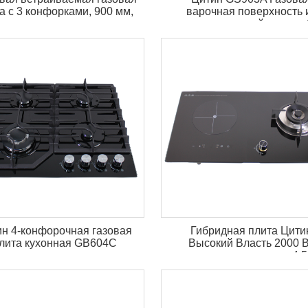
а с 3 конфорками, 900 мм,
варочная поверхность 
овая плита из закаленного
нержавеющей стали с 
стекла GB903A
горелками, встроенная га
плита НГ/сжиженный г
н 4-конфорочная газовая
Гибридная плита Цити
лита кухонная GB604C
Высокий Власть 2000 В
индукционная плита и 4,5
газовая плита