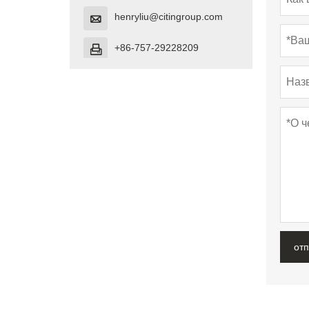
henryliu@citingroup.com

+86-757-29228209

от