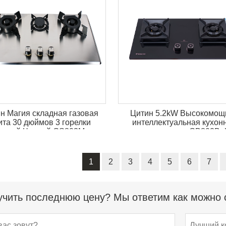
н Магия складная газовая
Цитин 5.2kW Высокомощ
ита 30 дюймов 3 горелки
интеллектуальная кухон
егкий Чистый GS803M
газовая плита GB802B 
1
2
3
4
5
6
7
чить последнюю цену? Мы ответим как можно с