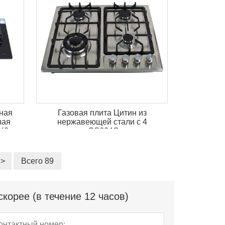
ная
Газовая плита Цитин из
ная
нержавеющей стали с 4
-X6
горелками GS604C для кухни
>
Всего 89
корее (в течение 12 часов)